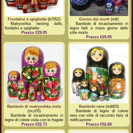
Fiordalisi e spighette
(b7052)
Giorno dei morti
(rrdt)
Matryoshka nesting dolls,
Bambole di incastramento in
fiordalisi e spighette
legno fatti a mano giorno dello
Prezzo €29.05
stile morto
Prezzo €29.05
Bambole di matryoshka viola
Bambole nere
(rrdd03)
(rrcz03)
Bambole di legno di colore
Bambole di incastramento in
nero con stile di racconto fairy di
legno di colore viola con le fragole
nidificazione
Prezzo €22.73
Prezzo €52.68