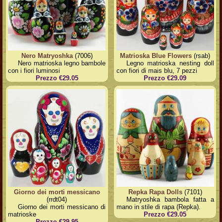
Nero Matryoshka
(7006)
Matrioska Blue Flowers
(rsab)
Nero matrioska legno bambole
Legno matrioska nesting doll
con i fiori luminosi
con fiori di mais blu, 7 pezzi
Prezzo €29.05
Prezzo €29.09
Giorno dei morti messicano
Repka Rapa Dolls
(7101)
(rrdt04)
Matryoshka bambola fatta a
Giorno dei morti messicano di
mano in stile di rapa (Repka).
matrioske
Prezzo €29.05
Prezzo €29.95