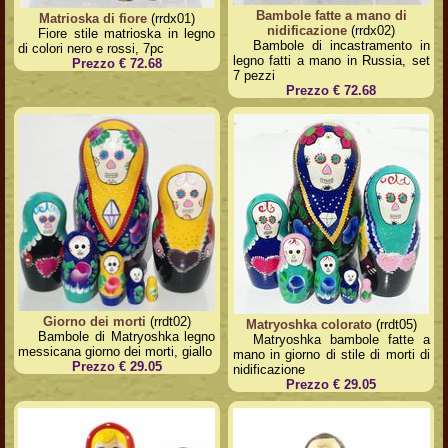
Bambole fatte a mano di
Matrioska di fiore
(rrdx01)
nidificazione
(rrdx02)
Fiore stile matrioska in legno
Bambole di incastramento in
di colori nero e rossi, 7pc
legno fatti a mano in Russia, set
Prezzo € 72.68
7 pezzi
Prezzo € 72.68
Giorno dei morti
(rrdt02)
Matryoshka colorato
(rrdt05)
Bambole di Matryoshka legno
Matryoshka bambole fatte a
messicana giorno dei morti, giallo
mano in giorno di stile di morti di
Prezzo € 29.05
nidificazione
Prezzo € 29.05