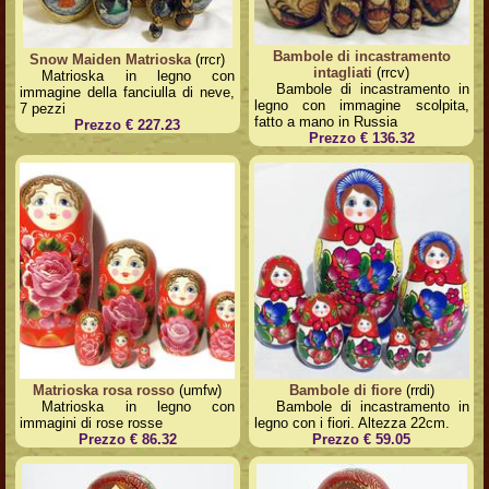
Bambole di incastramento
Snow Maiden Matrioska
(rrcr)
intagliati
(rrcv)
Matrioska in legno con
Bambole di incastramento in
immagine della fanciulla di neve,
legno con immagine scolpita,
7 pezzi
fatto a mano in Russia
Prezzo € 227.23
Prezzo € 136.32
Matrioska rosa rosso
(umfw)
Bambole di fiore
(rrdi)
Matrioska in legno con
Bambole di incastramento in
immagini di rose rosse
legno con i fiori. Altezza 22cm.
Prezzo € 86.32
Prezzo € 59.05