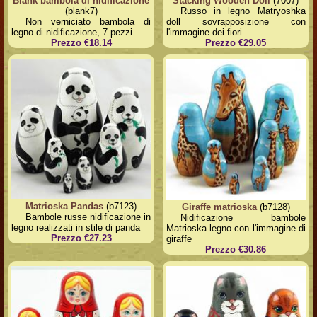
Blank bambola di nidificazione
Stacking Wooden Doll
(7007)
(blank7)
Russo in legno Matryoshka
Non verniciato bambola di
doll sovrapposizione con
legno di nidificazione, 7 pezzi
l'immagine dei fiori
Prezzo €18.14
Prezzo €29.05
Matrioska Pandas
(b7123)
Giraffe matrioska
(b7128)
Bambole russe nidificazione in
Nidificazione bambole
legno realizzati in stile di panda
Matrioska legno con l'immagine di
Prezzo €27.23
giraffe
Prezzo €30.86