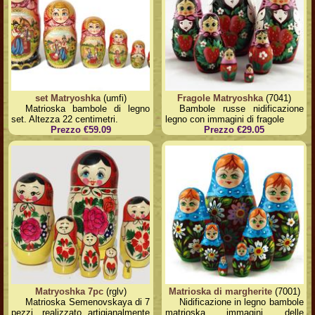
set Matryoshka
(umfi)
Fragole Matryoshka
(7041)
Matrioska bambole di legno
Bambole russe nidificazione
set. Altezza 22 centimetri.
legno con immagini di fragole
Prezzo €59.09
Prezzo €29.05
Matryoshka 7pc
(rglv)
Matrioska di margherite
(7001)
Matrioska Semenovskaya di 7
Nidificazione in legno bambole
pezzi, realizzato artigianalmente
matrioska immagini delle