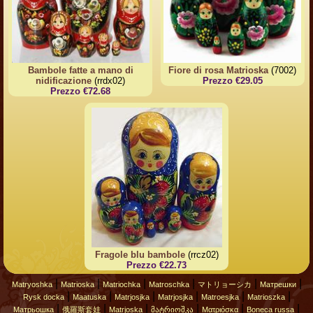
Bambole fatte a mano di
Fiore di rosa Matrioska
(7002)
nidificazione
(rrdx02)
Prezzo €29.05
Prezzo €72.68
Fragole blu bambole
(rrcz02)
Prezzo €22.73
|
|
|
|
|
|
Matryoshka
Matrioska
Matriochka
Matroschka
マトリョーシカ
Матрешки
|
|
|
|
|
|
Rysk docka
Maatuska
Matrjosjka
Matrjosjka
Matroesjka
Matrioszka
|
|
|
|
|
|
Матрьошка
俄羅斯套娃
Matrjoska
მატრიოშკა
Ματριόσκα
Boneca russa