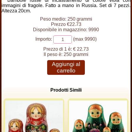
Bambole russe di incastramento di colore viola con
immagini di fragole. Fatto a mano in Russia. Set di 7 pezzi.
Altezza 20cm.
Peso medio: 250 grammi
Prezzo €22.73
Disponibile in magazzino: 9990
Importo:
(max 9990)
Prezzo di 1 è:
€ 22.73
Il peso è:
250 grammi
Aggiungi al
carrello
Prodotti Simili