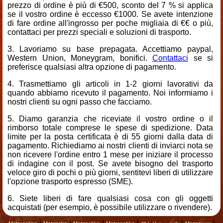
prezzo di ordine è più di €500, sconto del 7 % si applica
se il vostro ordine è eccesso €1000. Se avete intenzione
di fare ordine all'ingrosso per poche migliaia di €€ o più,
contattaci per prezzi speciali e soluzioni di trasporto.
Lavoriamo su base prepagata. Accettiamo paypal,
Western Union, Moneygram, bonifici.
Contattaci
se si
preferisce qualsiasi altra opzione di pagamento.
Trasmettiamo gli articoli in 1-2 giorni lavorativi da
quando abbiamo ricevuto il pagamento. Noi informiamo i
nostri clienti su ogni passo che facciamo.
Diamo garanzia che riceviate il vostro ordine o il
rimborso totale comprese le spese di spedizione. Data
limite per la posta certificata è di 55 giorni dalla data di
pagamento. Richiediamo ai nostri clienti di inviarci nota se
non ricevere l'ordine entro 1 mese per iniziare il processo
di indagine con il post. Se avete bisogno del trasporto
veloce giro di pochi o più giorni, sentitevi liberi di utilizzare
l'opzione trasporto espresso (SME).
Siete liberi di fare qualsiasi cosa con gli oggetti
acquistati (per esempio, è possibile utilizzare o rivendere).
|
|
|
|
|
|