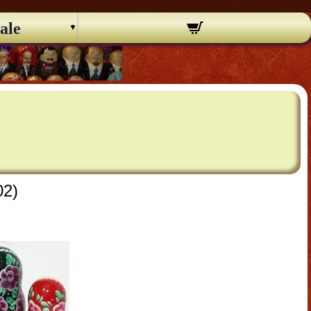
ale
02)