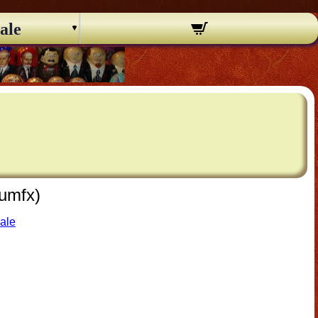
ale
(umfx)
nale