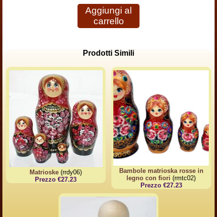
Aggiungi al
carrello
Prodotti Simili
Bambole matrioska rosse in
Matrioske
(rrdy06)
legno con fiori
(rmtc02)
Prezzo €27.23
Prezzo €27.23