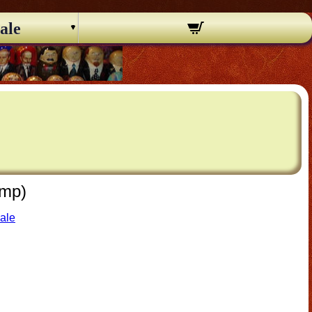
ale
smp)
nale