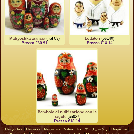
Matryoshka arancia
(rrah03)
Lottatori
(b5140)
Prezzo €30.91
Prezzo €18.14
Bambole di nidificazione con le
fragole
(b5027)
Prezzo €18.14
|
|
|
|
|
|
Matryoshka
Matrioska
Matriochka
Matroschka
マトリョーシカ
Матрешки