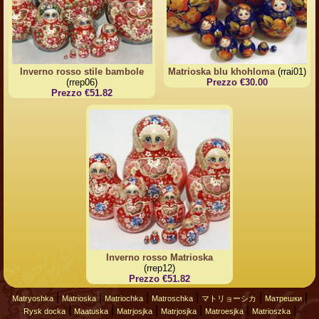
Inverno rosso stile bambole
Matrioska blu khohloma
(rrai01)
(rrep06)
Prezzo €30.00
Prezzo €51.82
Inverno rosso Matrioska
(rrep12)
Prezzo €51.82
|
|
|
|
|
|
Matryoshka
Matrioska
Matriochka
Matroschka
マトリョーシカ
Матрешки
|
|
|
|
|
|
Rysk docka
Maatuska
Matrjosjka
Matrjosjka
Matroesjka
Matrioszka