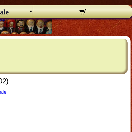
ale
02)
nale