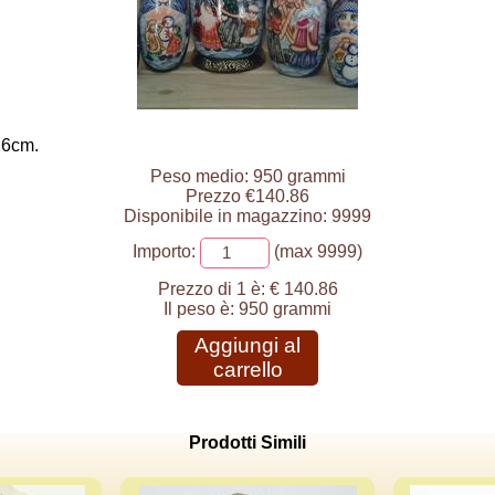
26cm.
Peso medio: 950 grammi
Prezzo €140.86
Disponibile in magazzino: 9999
Importo:
(max 9999)
Prezzo di 1 è:
€ 140.86
Il peso è:
950 grammi
Aggiungi al
carrello
Prodotti Simili