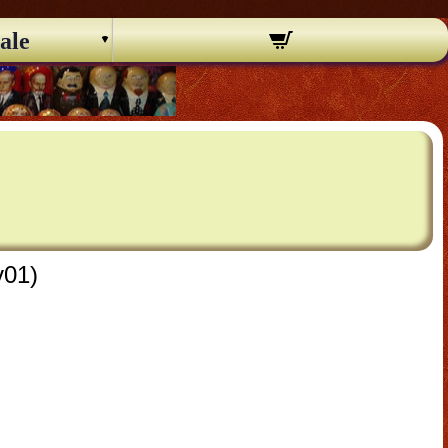
ale
v01)