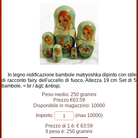
In legno nidificazione bambole matryoshka dipinto con stile
di racconto fairy dell'uccello di fuoco. Altezza 19 cm Set di 5
bambole. < br / &gt; &nbsp;
Peso medio: 250 grammi
Prezzo €63.59
Disponibile in magazzino: 10000
Importo:
(max 10000)
Prezzo di 1 è:
€ 63.59
Il peso è:
250 grammi