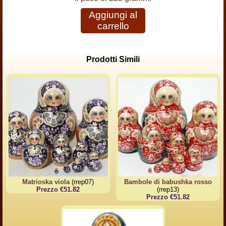
Aggiungi al
carrello
Prodotti Simili
Matrioska viola
(rrep07)
Bambole di babushka rosso
Prezzo €51.82
(rrep13)
Prezzo €51.82