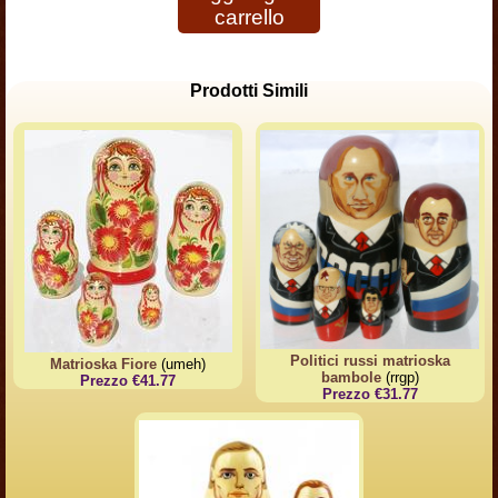
carrello
Prodotti Simili
Politici russi matrioska
Matrioska Fiore
(umeh)
bambole
(rrgp)
Prezzo €41.77
Prezzo €31.77